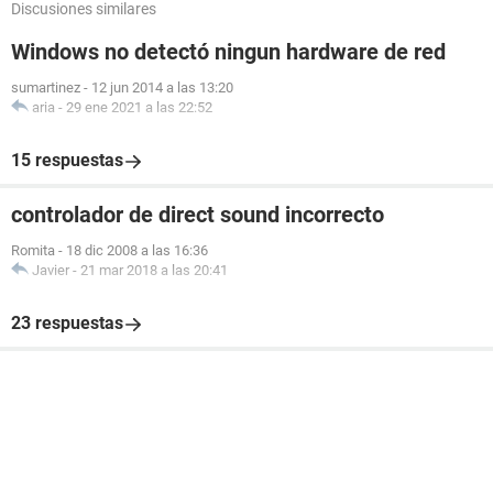
Discusiones similares
Windows no detectó ningun hardware de red
sumartinez
-
12 jun 2014 a las 13:20
aria
-
29 ene 2021 a las 22:52
15 respuestas
controlador de direct sound incorrecto
Romita
-
18 dic 2008 a las 16:36
Javier
-
21 mar 2018 a las 20:41
23 respuestas