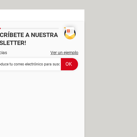
SCRÍBETE A NUESTRA
SLETTER!
cias
Ver un ejemplo