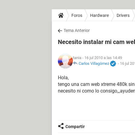
Foros
Hardware
Drivers
Tema Anterior
Necesito instalar mi cam w
tania
- 16 jul 2010 a las 14:49
Carlos Villagómez
-
16 jul 20
Hola,
tengo una cam web xtreme 480k sin di
necesito ni como lo consigo,,,ayude
Compartir