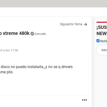
Siguiente Tema
¡SU
eb xtreme 480k
NEW
Cerrado
Noti
10 a las 17:38
sco no puedo instalarla,,,y no se q drivers
nme plis