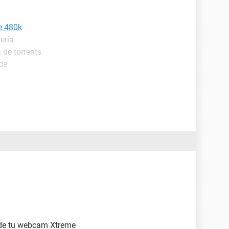
e 480k
ería
 de torrents
de
e tu webcam Xtreme