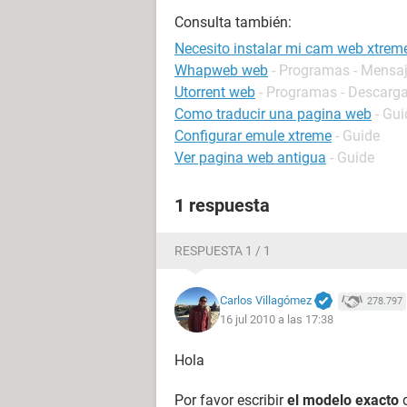
Consulta también:
Necesito instalar mi cam web xtrem
Whapweb web
- Programas - Mensaj
Utorrent web
- Programas - Descarga
Como traducir una pagina web
- Gui
Configurar emule xtreme
- Guide
Ver pagina web antigua
- Guide
1 respuesta
RESPUESTA 1 / 1
Carlos Villagómez
278.797
16 jul 2010 a las 17:38
Hola
Por favor escribir
el modelo exacto
d