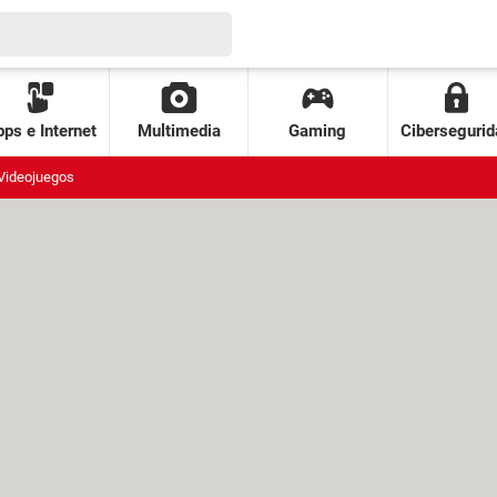
ps e Internet
Multimedia
Gaming
Cibersegurid
Videojuegos