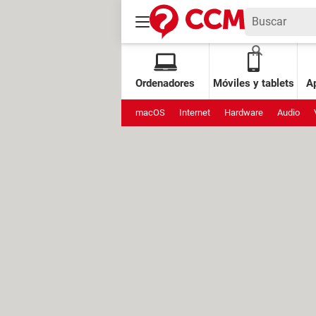
Ordenadores
Móviles y tablets
Ap
macOS
Internet
Hardware
Audio