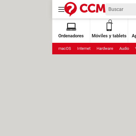
Ordenadores
Móviles y tablets
Ap
macOS
Internet
Hardware
Audio