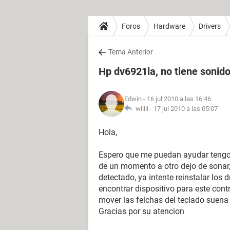
Foros
Hardware
Drivers
Tema Anterior
Hp dv6921la, no tiene sonido
Edwin
- 16 jul 2010 a las 16:46
wiiiii -
17 jul 2010 a las 05:07
Hola,
Espero que me puedan ayudar tengo 
de un momento a otro dejo de sonar,
detectado, ya intente reinstalar los 
encontrar dispositivo para este contro
mover las felchas del teclado suena
Gracias por su atencion