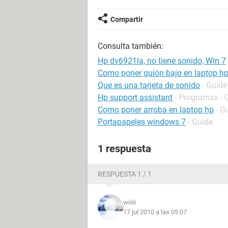
Compartir
Consulta también:
Hp dv6921la, no tiene sonido, Win 7
Como poner guión bajo en laptop h
Que es una tarjeta de sonido
- Guide
Hp support assistant
- Programas - 
Como poner arroba en laptop hp
- G
Portapapeles windows 7
- Guide
1 respuesta
RESPUESTA 1 / 1
wiiiii
17 jul 2010 a las 05:07