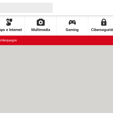
ps e Internet
Multimedia
Gaming
Cibersegurid
Videojuegos