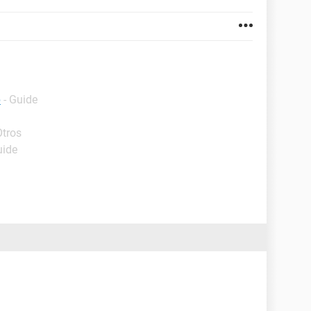
p
- Guide
Otros
uide