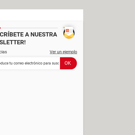
SCRÍBETE A NUESTRA
SLETTER!
cias
Ver un ejemplo