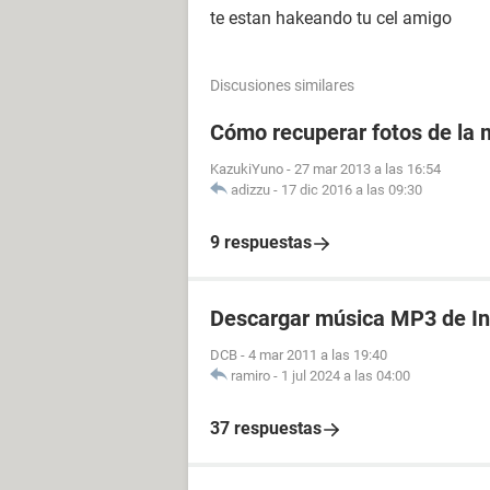
te estan hakeando tu cel amigo
Discusiones similares
Cómo recuperar fotos de la m
KazukiYuno
-
27 mar 2013 a las 16:54
adizzu
-
17 dic 2016 a las 09:30
9 respuestas
Descargar música MP3 de In
DCB
-
4 mar 2011 a las 19:40
ramiro
-
1 jul 2024 a las 04:00
37 respuestas