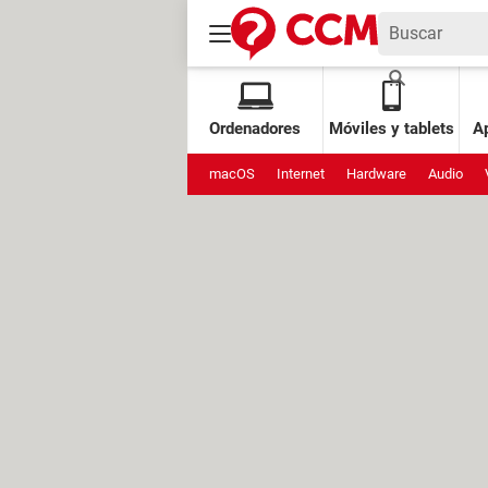
Ordenadores
Móviles y tablets
Ap
macOS
Internet
Hardware
Audio