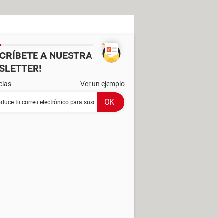
SCRÍBETE A NUESTRA
SLETTER!
cias
Ver un ejemplo