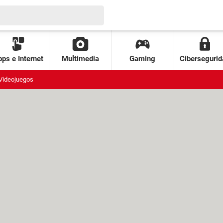
ps e Internet
Multimedia
Gaming
Cibersegurid
Videojuegos