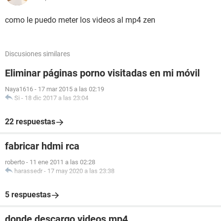
como le puedo meter los videos al mp4 zen
Discusiones similares
Eliminar páginas porno visitadas en mi móvil
Naya1616
-
17 mar 2015 a las 02:19
Si
-
18 dic 2017 a las 23:04
22 respuestas
fabricar hdmi rca
roberto
-
11 ene 2011 a las 02:28
harassedr
-
17 may 2020 a las 23:38
5 respuestas
donde descargo videos mp4