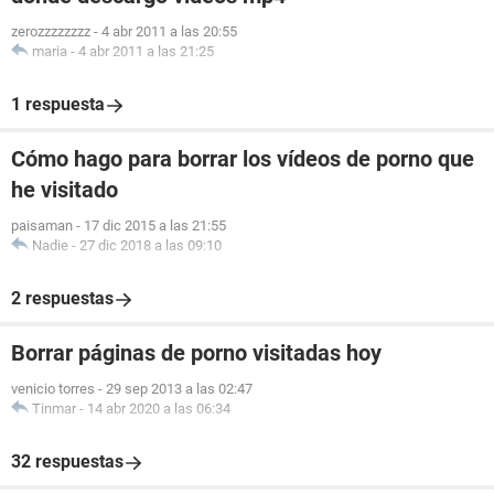
zerozzzzzzzz
-
4 abr 2011 a las 20:55
maria
-
4 abr 2011 a las 21:25
1 respuesta
Cómo hago para borrar los vídeos de porno que
he visitado
paisaman
-
17 dic 2015 a las 21:55
Nadie
-
27 dic 2018 a las 09:10
2 respuestas
Borrar páginas de porno visitadas hoy
venicio torres
-
29 sep 2013 a las 02:47
Tinmar
-
14 abr 2020 a las 06:34
32 respuestas