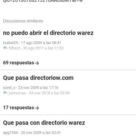
qid=20100708213210AA0suMT&r=w
Discusiones similares
no puedo abrir el directorio warez
Isabel25
-
17 ago 2009 a las 08:41
fdhsct
-
30 ago 2011 a las 11:53
69 respuestas
Que pasa directoriow.com
sorel_x
-
23 nov 2009 a las 17:16
jaimorcas
-
24 mar 2018 a las 02:39
17 respuestas
Que pasa con directorio warez
apg1956
-
20 nov 2009 a las 02:41