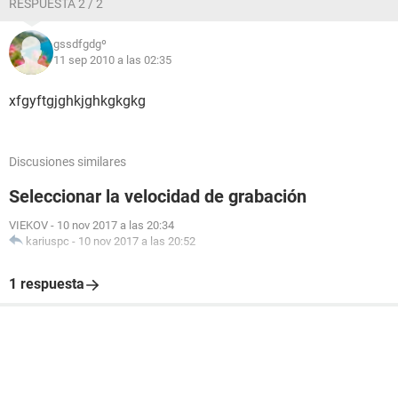
RESPUESTA 2 / 2
gssdfgdgº
11 sep 2010 a las 02:35
xfgyftgjghkjghkgkgkg
Discusiones similares
Seleccionar la velocidad de grabación
VIEKOV
-
10 nov 2017 a las 20:34
kariuspc
-
10 nov 2017 a las 20:52
1 respuesta