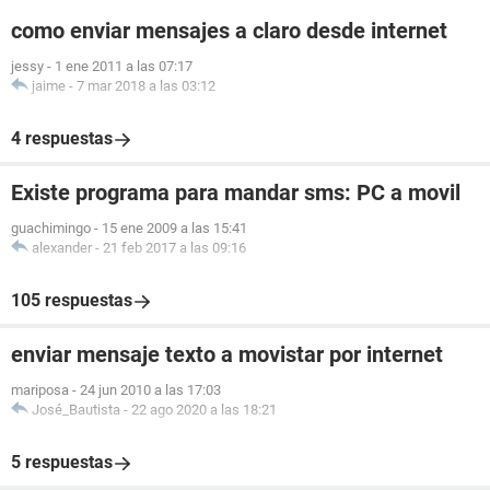
como enviar mensajes a claro desde internet
jessy
-
1 ene 2011 a las 07:17
jaime
-
7 mar 2018 a las 03:12
4 respuestas
Existe programa para mandar sms: PC a movil
guachimingo
-
15 ene 2009 a las 15:41
alexander
-
21 feb 2017 a las 09:16
105 respuestas
enviar mensaje texto a movistar por internet
mariposa
-
24 jun 2010 a las 17:03
José_Bautista
-
22 ago 2020 a las 18:21
5 respuestas