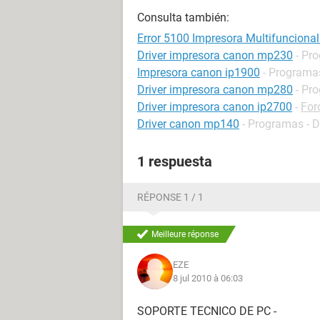
Consulta también:
Error 5100 Impresora Multifunciona
Driver impresora canon mp230
- Pr
Impresora canon ip1900
- Programas
Driver impresora canon mp280
- Pr
Driver impresora canon ip2700
-
For
Driver canon mp140
- Programas - D
1 respuesta
RÉPONSE 1 / 1
Meilleure réponse
EZE
8 jul 2010 à 06:03
SOPORTE TECNICO DE PC -