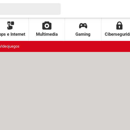
ps e Internet
Multimedia
Gaming
Cibersegurid
Videojuegos