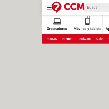
Ordenadores
Móviles y tablets
Ap
macOS
Internet
Hardware
Audio