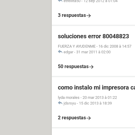
etrellita50
-
12 sep 2012 à 01:04
3 respuestas
soluciones error 80048823
FUERZA Y AYUDENME
-
16 dic 2008 à 14:57
edgar
-
31 mar 2011 à 02:00
50 respuestas
como instalo mi impresora c
lyda morales
-
20 mar 2013 à 01:22
jdsrsyu
-
15 dic 2013 à 18:39
2 respuestas