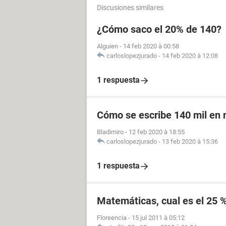
Discusiones similares
¿Cómo saco el 20% de 140?
Alguien
-
14 feb 2020 à 00:58
carloslopezjurado
-
14 feb 2020 à 12:08
1 respuesta
Cómo se escribe 140 mil en
Bladimiro
-
12 feb 2020 à 18:55
carloslopezjurado
-
13 feb 2020 à 15:36
1 respuesta
Matemáticas, cual es el 25 
Floreencia
-
15 jul 2011 à 05:12