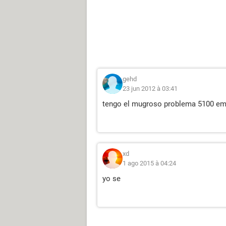
gehd
23 jun 2012 à 03:41
tengo el mugroso problema 5100 em 
xd
1 ago 2015 à 04:24
yo se