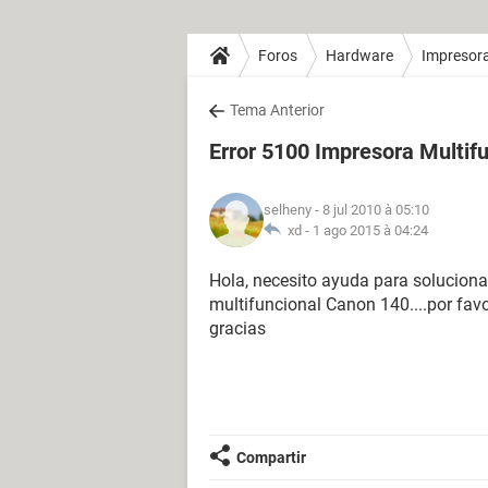
Foros
Hardware
Impresor
Tema Anterior
Error 5100 Impresora Multif
selheny
- 8 jul 2010 à 05:10
xd -
1 ago 2015 à 04:24
Hola, necesito ayuda para solucionar
multifuncional Canon 140....por fa
gracias
Compartir