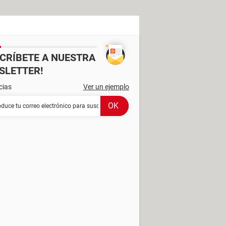
SCRÍBETE A NUESTRA
SLETTER!
cias
Ver un ejemplo