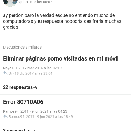
8 jul 2010 a las 00:07
ay perdon paro la verdad esque no entiendo mucho de
computadoras y tu respuesta nopodria desifrarla muchas
gracias
Discusiones similares
Eliminar páginas porno visitadas en mi móvil
Naya1616
-
17 mar 2015 a las 02:19
Si
-
18 dic 2017 a las 23:04
22 respuestas
Error 80710A06
Ramos94_2011
-
9 jun 2021 a las 04:23
Ramos94_2011
-
9 jun 2021 a las 18:49
2 respuestas