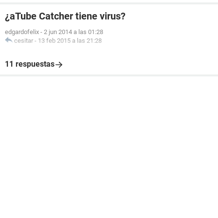
¿aTube Catcher tiene virus?
edgardofelix
-
2 jun 2014 a las 01:28
cesitar
-
13 feb 2015 a las 21:28
11 respuestas