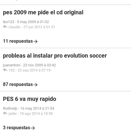
pes 2009 me pide el cd original
leo123
-
9 may 2009 à 01:02
claudio
-
27 jun 2012 à 01:31
11 respuestas
probleas al instalar pro evolution soccer
juanantoni
-
23 nov 2009 à 03:42
155
-
23 sep 2019 à 07:19
87 respuestas
PES 6 va muy rapido
Rodmxlp
-
16 may 2014 à 21:54
jader
-
18 ago 2014 à 18:58
3 respuestas