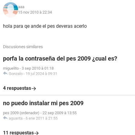
aaa
15 nov 2010 à 22:34
hola para qe ande el pes deveras acerlo
Discusiones similares
porfa la contraseña del pes 2009 ¿cual es?
miguelito
-
3 sep 2010 à 01:18
Gonzalo
-
19 jul 2024 à 09:31
4 respuestas
no puedo instalar mi pes 2009
pes 2009 (ordenador)
-
22 sep 2009 à 13:55
aguanta
-
6 ene 2011 à 21:55
11 respuestas