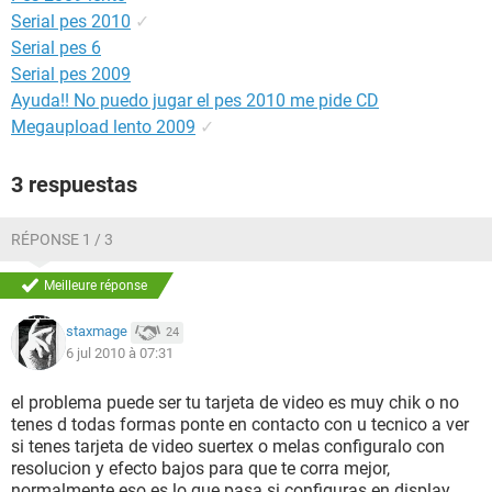
Serial pes 2010
✓
Serial pes 6
Serial pes 2009
Ayuda!! No puedo jugar el pes 2010 me pide CD
Megaupload lento 2009
✓
3 respuestas
RÉPONSE 1 / 3
Meilleure réponse
staxmage
24
6 jul 2010 à 07:31
el problema puede ser tu tarjeta de video es muy chik o no
tenes d todas formas ponte en contacto con u tecnico a ver
si tenes tarjeta de video suertex o melas configuralo con
resolucion y efecto bajos para que te corra mejor,
normalmente eso es lo que pasa si configuras en display