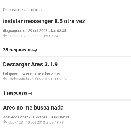
Discusiones similares
instalar messenger 8.5 otra vez
diegoagudelo
-
29 oct 2008 a las 03:35
barlin
-
18 jun 2009 a las 07:34
38 respuestas
Descargar Ares 3.1.9
kokipoco
-
24 ene 2016 a las 21:05
Carlos-vialfa
-
3 feb 2016 a las 23:20
1 respuesta
Ares no me busca nada
Acevedo López
-
18 oct 2008 a las 04:43
duck123
-
19 oct 2012 a las 18:48