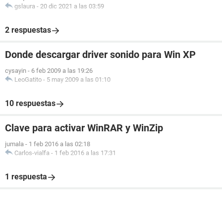
gslaura
-
20 dic 2021 a las 03:59
2 respuestas
Donde descargar driver sonido para Win XP
cysayin
-
6 feb 2009 a las 19:26
LeoGatito
-
5 may 2009 a las 01:10
10 respuestas
Clave para activar WinRAR y WinZip
jumala
-
1 feb 2016 a las 02:18
Carlos-vialfa
-
1 feb 2016 a las 17:31
1 respuesta