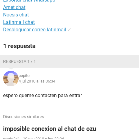
Arnet chat
Noesis chat
Latinmail chat
Desbloquear correo latinmail
✓
1 respuesta
RESPUESTA 1 / 1
pepito
4 jul 2010 a las 06:34
espero queme contacten para entrar
Discusiones similares
imposible conexion al chat de ozu
arrate241
-
10 nov 2010 a las 22:04