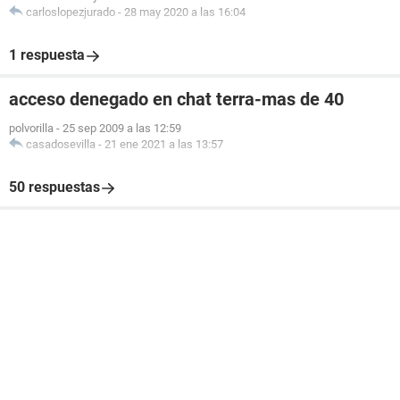
carloslopezjurado
-
28 may 2020 a las 16:04
1 respuesta
acceso denegado en chat terra-mas de 40
polvorilla
-
25 sep 2009 a las 12:59
casadosevilla
-
21 ene 2021 a las 13:57
50 respuestas