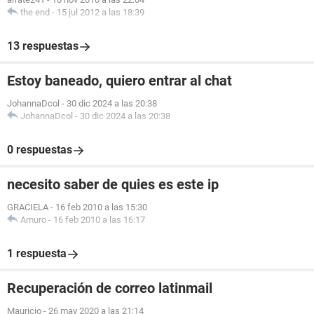
the end
-
15 jul 2012 a las 18:39
13 respuestas
Estoy baneado, quiero entrar al chat
JohannaDcol
-
30 dic 2024 a las 20:38
JohannaDcol
-
30 dic 2024 a las 20:38
0 respuestas
necesito saber de quies es este ip
GRACIELA
-
16 feb 2010 a las 15:30
Amuro
-
16 feb 2010 a las 16:17
1 respuesta
Recuperación de correo latinmail
Mauricio
-
26 may 2020 a las 21:14