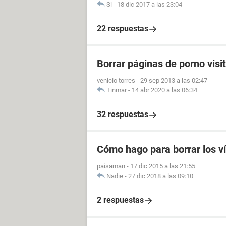
Si
-
18 dic 2017 a las 23:04
22 respuestas
Borrar páginas de porno visi
venicio torres
-
29 sep 2013 a las 02:47
Tinmar
-
14 abr 2020 a las 06:34
32 respuestas
Cómo hago para borrar los v
paisaman
-
17 dic 2015 a las 21:55
Nadie
-
27 dic 2018 a las 09:10
2 respuestas