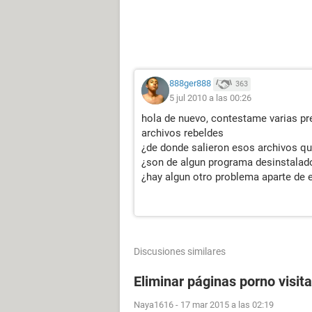
888ger888
363
5 jul 2010 a las 00:26
hola de nuevo, contestame varias p
archivos rebeldes
¿de donde salieron esos archivos qu
¿son de algun programa desinstalad
¿hay algun otro problema aparte de
Discusiones similares
Eliminar páginas porno visit
Naya1616
-
17 mar 2015 a las 02:19