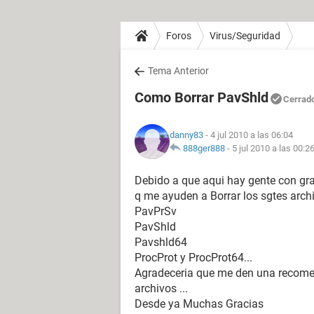
Foros
Virus/Seguridad
Tema Anterior
Como Borrar PavShld
Cerrad
danny83
- 4 jul 2010 a las 06:04
888ger888
-
5 jul 2010 a las 00:2
Debido a que aqui hay gente con gra
q me ayuden a Borrar los sgtes archi
PavPrSv
PavShld
Pavshld64
ProcProt y ProcProt64...
Agradeceria que me den una recome
archivos ...
Desde ya Muchas Gracias