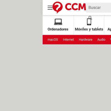
Ordenadores
Móviles y tablets
Ap
macOS
Internet
Hardware
Audio