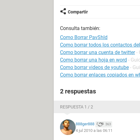
Compartir
Consulta también:
Como Borrar PavShld
Como borrar todos los contactos de
Como borrar una cuenta de twitter
-
Como borrar una hoja en word
- Gui
Como borrar videos de youtube
- Gu
Como borrar enlaces copiados en w
2 respuestas
RESPUESTA 1 / 2
888ger888
363
4 jul 2010 a las 06:11