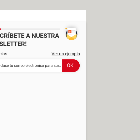
SCRÍBETE A NUESTRA
SLETTER!
cias
Ver un ejemplo