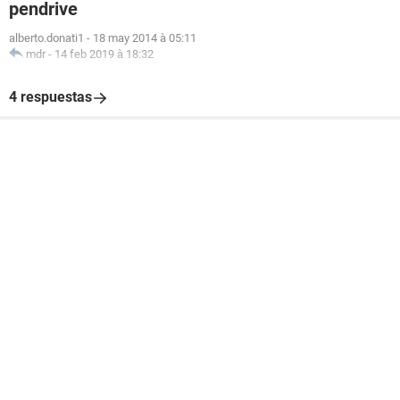
pendrive
alberto.donati1
-
18 may 2014 à 05:11
mdr
-
14 feb 2019 à 18:32
4 respuestas