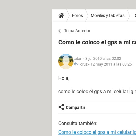
Foros
Móviles y tabletas
L
Tema Anterior
Como le coloco el gps a mi cel
tatan
- 3 jul 2010 a las 02:02
cruz -
12 may 2011 a las 03:25
Hola,
como le coloc el gps a mi celular lg 
Compartir
Consulta también:
Como le coloco el gps a mi celular lg