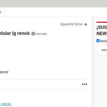
G
Siguiente Tema
¡SU
ular lg renoir.
NEW
Cerrado
Noti
renoir
 renoir.