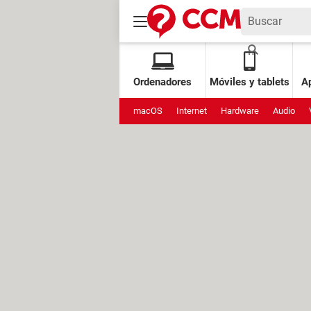
Ordenadores
Móviles y tablets
Ap
macOS
Internet
Hardware
Audio