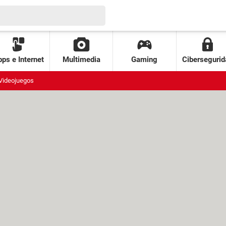
ps e Internet
Multimedia
Gaming
Cibersegurid
Videojuegos