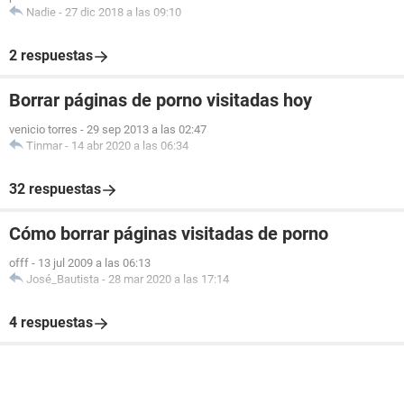
Nadie
-
27 dic 2018 a las 09:10
2 respuestas
Borrar páginas de porno visitadas hoy
venicio torres
-
29 sep 2013 a las 02:47
Tinmar
-
14 abr 2020 a las 06:34
32 respuestas
Cómo borrar páginas visitadas de porno
offf
-
13 jul 2009 a las 06:13
José_Bautista
-
28 mar 2020 a las 17:14
4 respuestas