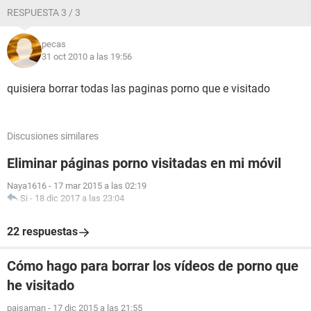
RESPUESTA 3 / 3
pecas
31 oct 2010 a las 19:56
quisiera borrar todas las paginas porno que e visitado
Discusiones similares
Eliminar páginas porno visitadas en mi móvil
Naya1616
-
17 mar 2015 a las 02:19
Si
-
18 dic 2017 a las 23:04
22 respuestas
Cómo hago para borrar los vídeos de porno que
he visitado
paisaman
-
17 dic 2015 a las 21:55