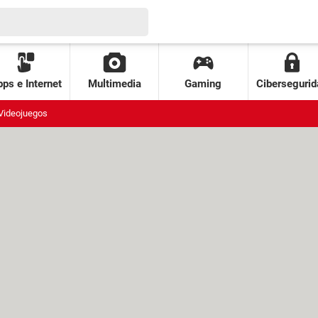
ps e Internet
Multimedia
Gaming
Cibersegurid
Videojuegos