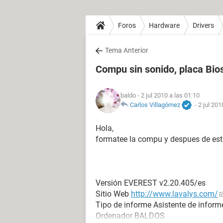
Foros
Hardware
Drivers
Tema Anterior
Compu sin sonido, placa Bi
baldo
- 2 jul 2010 a las 01:10
Carlos Villagómez
-
2 jul 201
Hola,
formatee la compu y despues de est
Versión EVEREST v2.20.405/es
Sitio Web
http://www.lavalys.com/
Tipo de informe Asistente de inform
Ordenador BALDOS