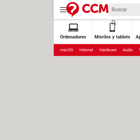
Ordenadores
Móviles y tablets
Ap
macOS
Internet
Hardware
Audio