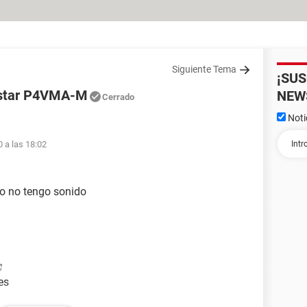
Siguiente Tema
¡SU
ostar P4VMA-M
NEW
Cerrado
Noti
0 a las 18:02
o no tengo sonido
es