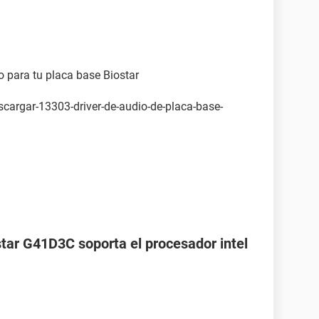
 comunicaciones (COM1)
impresora (LPT1)
io para tu placa base Biostar
ro
scargar-13303-driver-de-audio-de-placa-base-
o
d Audio Controller
incipal de bus VIA
uete
B, 7200 RPM, Ultra-ATA/133)
star G41D3C soporta el procesador intel
USB Device
USB Device
USB Device
USB Device
GH22NP20