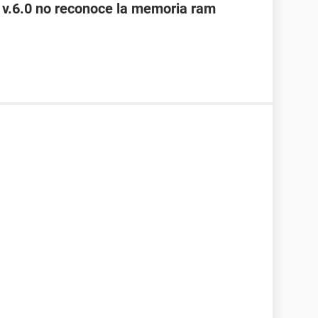
 v.6.0 no reconoce la memoria ram
-----------------------------------------------------------
D
sk, Hard Disk, CD-ROM
Shadow BIOS, Selectable Boot, EDD
PI, PnP
, AGP, USB
000000-00000000-00110000-5B8C1BC9