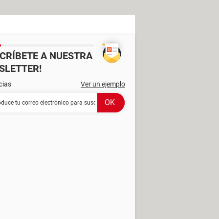
SCRÍBETE A NUESTRA
SLETTER!
cias
Ver un ejemplo