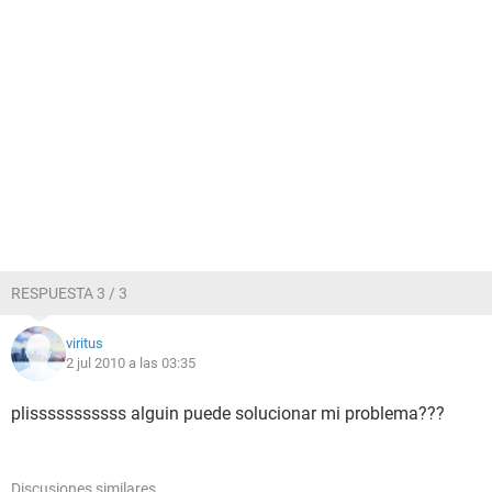
RESPUESTA 3 / 3
viritus
2 jul 2010 a las 03:35
plisssssssssss alguin puede solucionar mi problema???
Discusiones similares