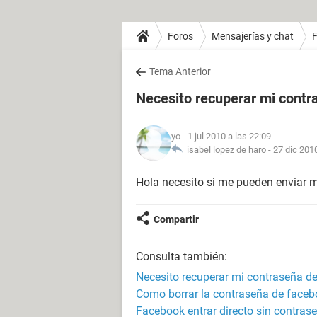
Foros
Mensajerías y chat
Tema Anterior
Necesito recuperar mi contr
yo
- 1 jul 2010 a las 22:09
isabel lopez de haro -
27 dic 2010
Hola necesito si me pueden enviar m
Compartir
Consulta también:
Necesito recuperar mi contraseña d
Como borrar la contraseña de faceb
Facebook entrar directo sin contras