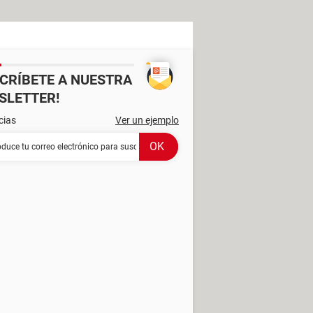
SCRÍBETE A NUESTRA
SLETTER!
cias
Ver un ejemplo