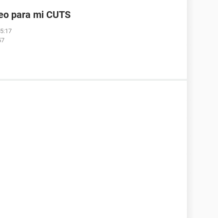
reo para mi CUTS
05:17
57