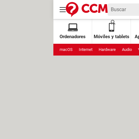
Ordenadores
Móviles y tablets
Ap
macOS
Internet
Hardware
Audio