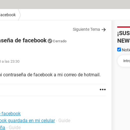
Facebook
Siguiente Tema
¡SU
aseña de facebook
NEW
Cerrado
Noti
 a las 23:30
i contraseña de facebook a mi correo de hotmail.
e facebook
ook guardada en mi celular
- Guide
eña
- Guide