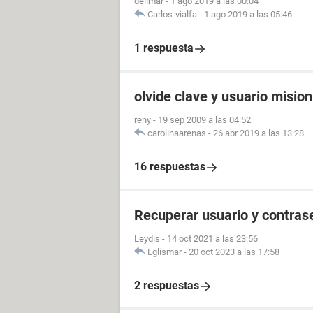
delimar
-
1 ago 2019 a las 00:04
Carlos-vialfa
-
1 ago 2019 a las 05:46
1 respuesta
olvide clave y usuario misio
reny
-
19 sep 2009 a las 04:52
carolinaarenas
-
26 abr 2019 a las 13:28
16 respuestas
Recuperar usuario y contras
Leydis
-
14 oct 2021 a las 23:56
Eglismar
-
20 oct 2023 a las 17:58
2 respuestas