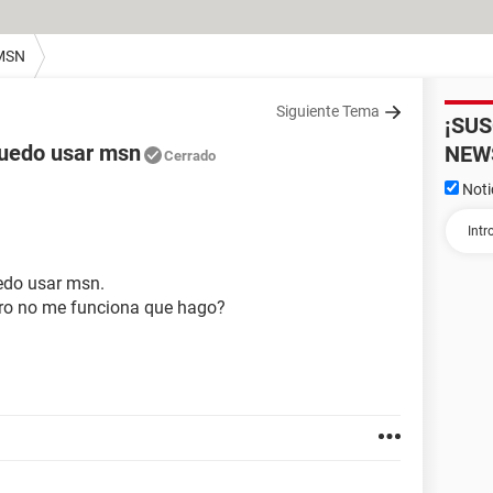
MSN
Siguiente Tema
¡SU
puedo usar msn
NEW
Cerrado
Noti
edo usar msn.
pero no me funciona que hago?