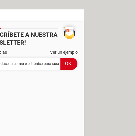
SCRÍBETE A NUESTRA
SLETTER!
cias
Ver un ejemplo