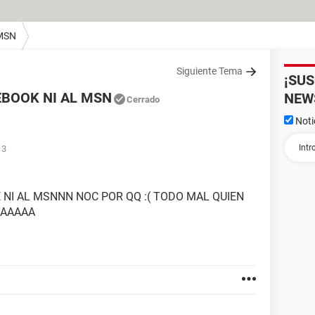
MSN
Siguiente Tema
¡SU
EBOOK NI AL MSN
NEW
Cerrado
Noti
13
 NI AL MSNNN NOC POR QQ :( TODO MAL QUIEN
AAAAAA