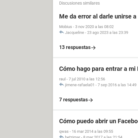
Discusiones similares
Me da error al darle unirse 
Mobius
-
3 nov 2020 a las 08:02
Jacqueline
-
23 ago 2023 a las 23:39
13 respuestas
Cómo hago para entrar a mi
raul
-
7 jul 2010 a las 12:56
jimene-rafaela01
-
7 sep 2016 a las 14:49
7 respuestas
Cómo puedo abrir un Facebo
qwas
-
16 mar 2014 a las 09:55
betzimar
-
8 mar 2017 a las 21:54