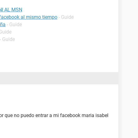
NI AL MSN
 facebook al mismo tiempo
- Guide
eña
- Guide
 Guide
- Guide
or que no puedo entrar a mi facebook maria isabel