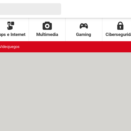
ps e Internet
Multimedia
Gaming
Cibersegurid
Videojuegos