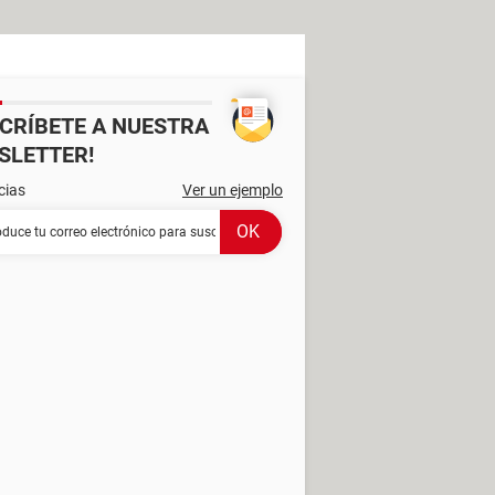
SCRÍBETE A NUESTRA
SLETTER!
cias
Ver un ejemplo