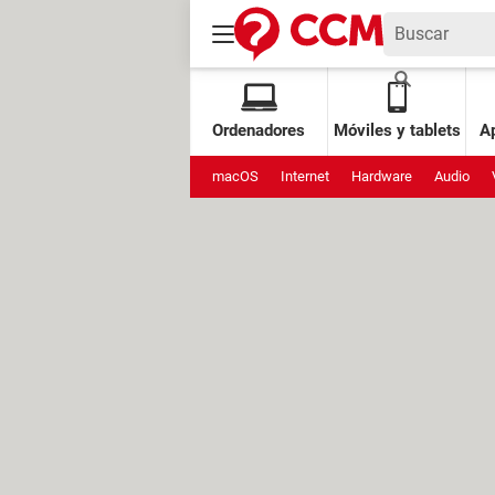
Ordenadores
Móviles y tablets
Ap
macOS
Internet
Hardware
Audio