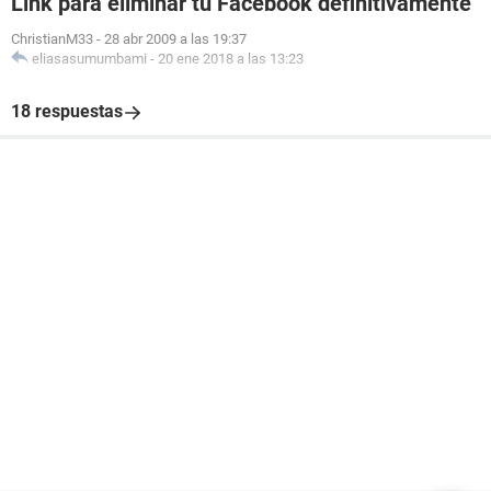
Link para eliminar tu Facebook definitivamente
ChristianM33
-
28 abr 2009 a las 19:37
eliasasumumbami
-
20 ene 2018 a las 13:23
18 respuestas