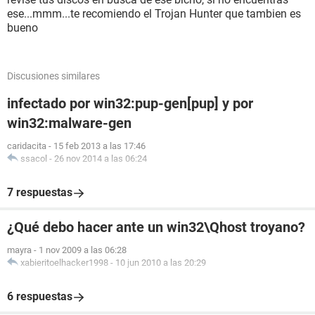
ese...mmm...te recomiendo el Trojan Hunter que tambien es
bueno
Discusiones similares
infectado por win32:pup-gen[pup] y por
win32:malware-gen
caridacita
-
15 feb 2013 a las 17:46
ssacol
-
26 nov 2014 a las 06:24
7 respuestas
¿Qué debo hacer ante un win32\Qhost troyano?
mayra
-
1 nov 2009 a las 06:28
xabieritoelhacker1998
-
10 jun 2010 a las 20:29
6 respuestas