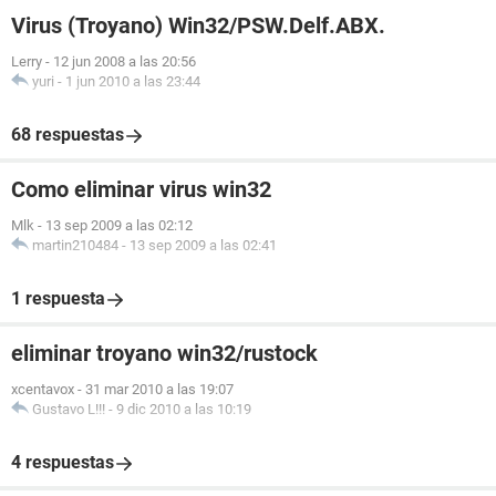
Virus (Troyano) Win32/PSW.Delf.ABX.
Lerry
-
12 jun 2008 a las 20:56
yuri
-
1 jun 2010 a las 23:44
68 respuestas
Como eliminar virus win32
Mlk
-
13 sep 2009 a las 02:12
martin210484
-
13 sep 2009 a las 02:41
1 respuesta
eliminar troyano win32/rustock
xcentavox
-
31 mar 2010 a las 19:07
Gustavo L!!!
-
9 dic 2010 a las 10:19
4 respuestas