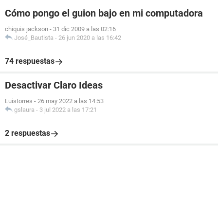
Cómo pongo el guion bajo en mi computadora
chiquis jackson
-
31 dic 2009 a las 02:16
José_Bautista
-
26 jun 2020 a las 16:42
74 respuestas
Desactivar Claro Ideas
Luistorres
-
26 may 2022 a las 14:53
gslaura
-
3 jul 2022 a las 17:21
2 respuestas