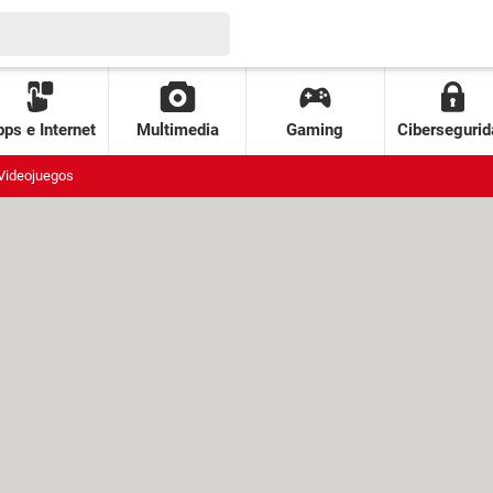
ps e Internet
Multimedia
Gaming
Cibersegurid
Videojuegos