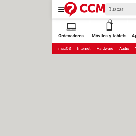
Ordenadores
Móviles y tablets
Ap
macOS
Internet
Hardware
Audio