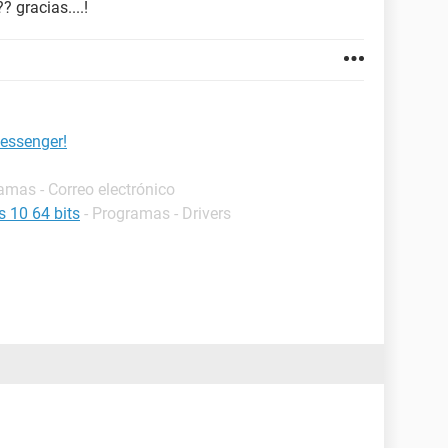
 gracias....!
messenger!
amas - Correo electrónico
s 10 64 bits
- Programas - Drivers