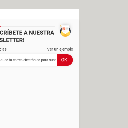
SCRÍBETE A NUESTRA
SLETTER!
cias
Ver un ejemplo