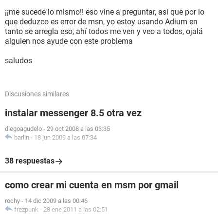
¡¡me sucede lo mismo!! eso vine a preguntar, así que por lo
que deduzco es error de msn, yo estoy usando Adium en
tanto se arregla eso, ahí todos me ven y veo a todos, ojalá
alguien nos ayude con este problema
saludos
Discusiones similares
instalar messenger 8.5 otra vez
diegoagudelo
-
29 oct 2008 a las 03:35
barlin
-
18 jun 2009 a las 07:34
38 respuestas
como crear mi cuenta en msm por gmail
rochy
-
14 dic 2009 a las 00:46
frezpunk
-
28 ene 2011 a las 02:51