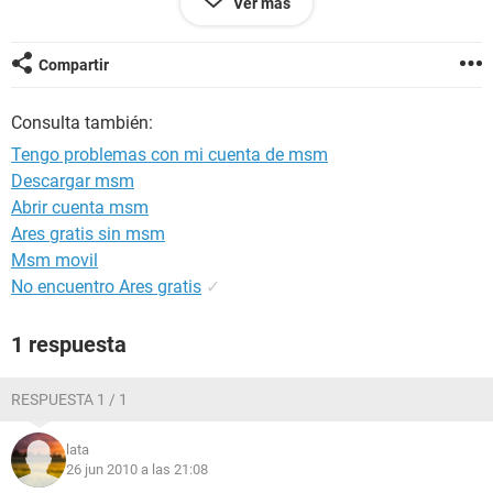
Ver más
Ojala alguien tenga respuesta para esto, porque ya no se
que mas hacer.
Compartir
Consulta también:
Tengo problemas con mi cuenta de msm
Descargar msm
Abrir cuenta msm
Ares gratis sin msm
Msm movil
No encuentro Ares gratis
✓
1 respuesta
RESPUESTA 1 / 1
lata
26 jun 2010 a las 21:08