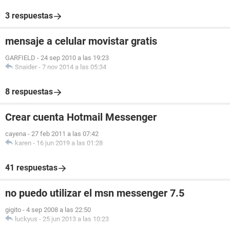
3 respuestas
mensaje a celular movistar gratis
GARFIELD
-
24 sep 2010 a las 19:23
Snaider
-
7 nov 2014 a las 05:34
8 respuestas
Crear cuenta Hotmail Messenger
cayena
-
27 feb 2011 a las 07:42
karen
-
16 jun 2019 a las 01:28
41 respuestas
no puedo utilizar el msn messenger 7.5
gigito
-
4 sep 2008 a las 22:50
luckyus
-
25 jun 2013 a las 10:23