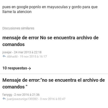
pues en google popnlo en mayusculas y gordo para que
llame la atencion
Discusiones similares
mensaje de error No se encuentra archivo de
comandos
josejar
-
24 mar 2013 à 22:18
Abhadd
-
19 nov 2015 à 16:17
10 respuestas
Mensaje de error:"no se encuentra el archivo de
comandos "
fanygg
-
2 nov 2016 à 21:36
juanjosezuniga130282
-
3 nov 2016 à 02:47