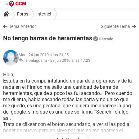
Foros
Internet
Tema Anterior
Siguiente Tema
No tengo barras de heramientas
Cerrado
Mar
- 24 jun 2010 a las 21:25
albalaguarra -
29 jun 2010 a las 17:23
Hola,
Estaba en la compu intalando un par de programas, y de la
nada en el Firefox me salio una cantidad de barra de
herramientas, que de a poco las fui sacando... Pero cuendo
me di enta, habia sacando todas las barra y no unico que
me quedo, es una pestaña, que siquiera me aparece la pag
del google, si no que es una que se llama ¨Search¨ o algo
asi.
Trata de clikear con el boton secundario, a ver si las podia
poner de nuevo, pero no sirve por que no me aparece el
menu de barras. solo me aparece: ¨pestaña nueva¨