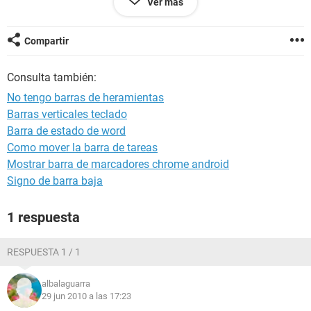
Ver más
¨recargar pestaña¨ y ¨añadir esta pestaña a marcadores¨
No se como hacer, por que asi no me sirve de nada... :(
Compartir
Consulta también:
No tengo barras de heramientas
Barras verticales teclado
Barra de estado de word
Como mover la barra de tareas
Mostrar barra de marcadores chrome android
Signo de barra baja
1 respuesta
RESPUESTA 1 / 1
albalaguarra
29 jun 2010 a las 17:23