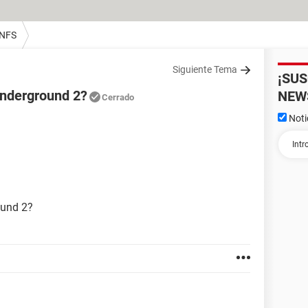
 NFS
Siguiente Tema
¡SU
nderground 2?
NEW
Cerrado
Noti
ound 2?