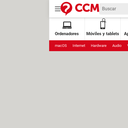
Ordenadores
Móviles y tablets
Ap
macOS
Internet
Hardware
Audio