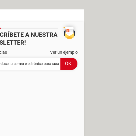
SCRÍBETE A NUESTRA
SLETTER!
cias
Ver un ejemplo