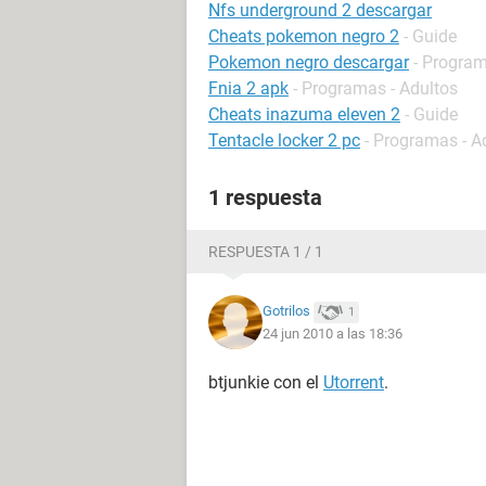
Nfs underground 2 descargar
Cheats pokemon negro 2
- Guide
Pokemon negro descargar
- Program
Fnia 2 apk
- Programas - Adultos
Cheats inazuma eleven 2
- Guide
Tentacle locker 2 pc
- Programas - A
1 respuesta
RESPUESTA 1 / 1
Gotrilos
1
24 jun 2010 a las 18:36
btjunkie con el
Utorrent
.