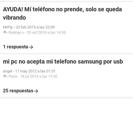
AYUDA! Mí teléfono no prende, solo se queda
vibrando
MrPip
-
22 feb 2015 a las 22:09
Rodrigo v
-
25 oct 2016 a las 16:55
1 respuesta
mi pc no acepta mi telefono samsung por usb
angel
-
17 may 2012 a las 01:31
Paris
-
18 jul 2013 a las 17:42
25 respuestas