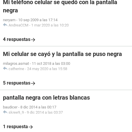
Mi teléfono celular se quedó con la pantalla
negra
neryam
-
10 sep 2009 a las 17:14
AndreaCCM
-
1 mar 2020 a las 10:20
4 respuestas
Mi celular se cayó y la pantalla se puso negra
milagros.asmat
-
11 oct 2018 a las 03:00
catherine
-
24 may 2020 a las 15:58
5 respuestas
pantalla negra con letras blancas
baudicer
-
8 dic 2014 a las 00:17
skree9_9
-
9 dic 2014 a las 03:37
1 respuesta