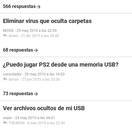
566 respuestas
Eliminar virus que oculta carpetas
NICKE
-
29 may 2010 a las 22:39
Amiel
-
21 dic 2017 a las 20:43
68 respuestas
¿Puedo jugar PS2 desde una memoria USB?
consolador
-
29 may 2010 a las 16:03
dunas
-
27 jun 2023 a las 23:26
73 respuestas
Ver archivos ocultos de mi USB
seyer
-
24 may 2010 a las 04:01
TIBURON
-
6 mar 2019 a las 22:40