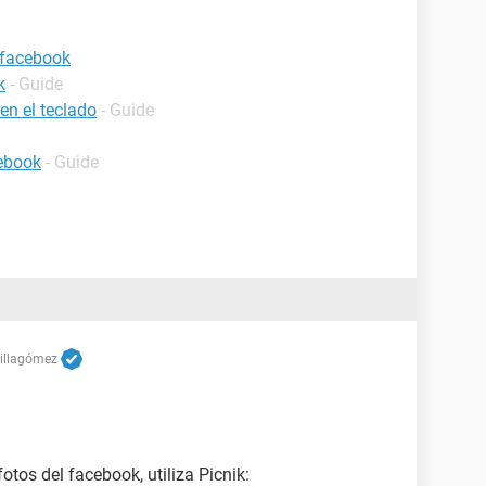
 facebook
k
- Guide
en el teclado
- Guide
ebook
- Guide
Villagómez
otos del facebook, utiliza Picnik: