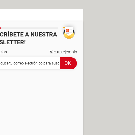
SCRÍBETE A NUESTRA
SLETTER!
cias
Ver un ejemplo