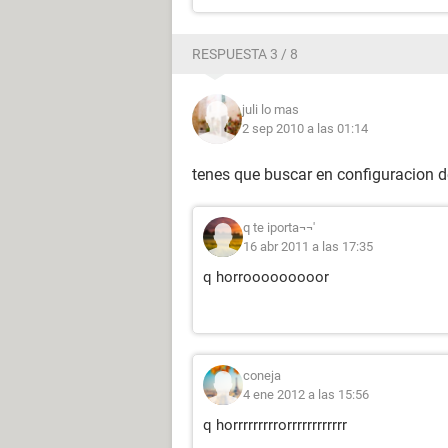
RESPUESTA 3 / 8
juli lo mas
2 sep 2010 a las 01:14
tenes que buscar en configuracion 
q te iporta¬¬'
16 abr 2011 a las 17:35
q horrooooooooor
coneja
4 ene 2012 a las 15:56
q horrrrrrrrrorrrrrrrrrrrr