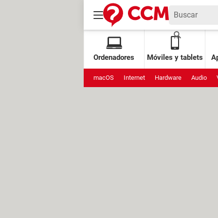
Ordenadores
Móviles y tablets
Ap
macOS
Internet
Hardware
Audio