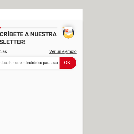
SCRÍBETE A NUESTRA
SLETTER!
cias
Ver un ejemplo