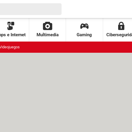
ps e Internet
Multimedia
Gaming
Cibersegurid
Videojuegos