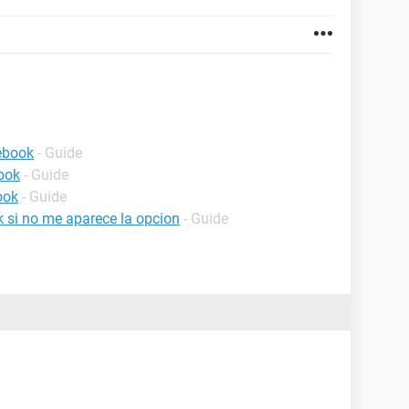
ebook
- Guide
ook
- Guide
ook
- Guide
 si no me aparece la opcion
- Guide