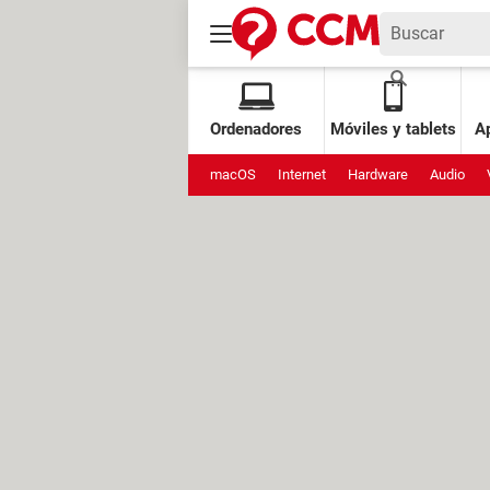
Ordenadores
Móviles y tablets
Ap
macOS
Internet
Hardware
Audio