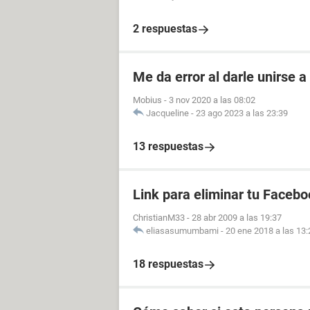
2 respuestas
Me da error al darle unirse 
Mobius
-
3 nov 2020 a las 08:02
Jacqueline
-
23 ago 2023 a las 23:39
13 respuestas
Link para eliminar tu Facebo
ChristianM33
-
28 abr 2009 a las 19:37
eliasasumumbami
-
20 ene 2018 a las 13:
18 respuestas