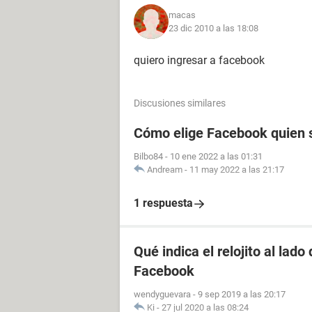
macas
23 dic 2010 a las 18:08
quiero ingresar a facebook
Discusiones similares
Cómo elige Facebook quien s
Bilbo84
-
10 ene 2022 a las 01:31
Andream
-
11 may 2022 a las 21:17
1 respuesta
Qué indica el relojito al lad
Facebook
wendyguevara
-
9 sep 2019 a las 20:17
Ki
-
27 jul 2020 a las 08:24