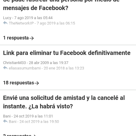
mensajes de Facebook?
Lucy
-
7 ago 2019 a las 05:44
TheNetworkIP
-
7 ago 2019 a las 06:15
1 respuesta
Link para eliminar tu Facebook definitivamente
ChristianM33
-
28 abr 2009 a las 19:37
eliasasumumbami
-
20 ene 2018 a las 13:23
18 respuestas
Envié una solicitud de amistad y la cancelé al
instante. ¿La habrá visto?
Bani
-
24 oct 2019 a las 11:01
Bani
-
24 oct 2019 a las 19:50