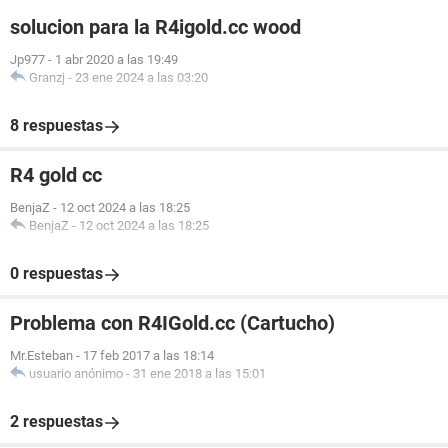
solucion para la R4igold.cc wood
Jp977
-
1 abr 2020 a las 19:49
Granzj
-
23 ene 2024 a las 03:20
8 respuestas
R4 gold cc
BenjaZ
-
12 oct 2024 a las 18:25
BenjaZ
-
12 oct 2024 a las 18:25
0 respuestas
Problema con R4IGold.cc (Cartucho)
Mr.Esteban
-
17 feb 2017 a las 18:14
usuario anónimo
-
31 ene 2018 a las 15:01
2 respuestas