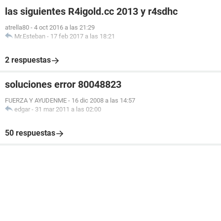
las siguientes R4igold.cc 2013 y r4sdhc
atrella80
-
4 oct 2016 a las 21:29
Mr.Esteban
-
17 feb 2017 a las 18:21
2 respuestas
soluciones error 80048823
FUERZA Y AYUDENME
-
16 dic 2008 a las 14:57
edgar
-
31 mar 2011 a las 02:00
50 respuestas