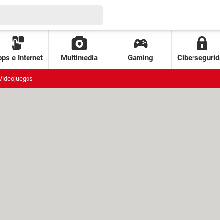
ps e Internet
Multimedia
Gaming
Cibersegurid
Videojuegos