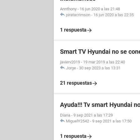
Annthony
-
16 jun 2020 a las 21:48
piratacrimson
-
16 jun 2020 a las 22:35
1 respuesta
Smart TV Hyundai no se conec
javierv2019
-
19 mar 2019 a las 22:40
Jorge
-
30 sep 2023 a las 13:31
21 respuestas
Ayuda!!! Tv smart Hyundai no
Diana
-
9 sep 2021 a las 17:29
MiguelY2542
-
9 sep 2021 a las 17:50
1 respuesta