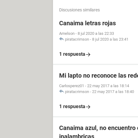
Discusiones similares
Canaima letras rojas
Arnelson
-
8 jul 2020 a las 22:33
piratacrimson
-
8 jul 2020 a las 23:41
1 respuesta
Mi lapto no reconoce las red
Carlosperez01
-
22 may 2017 a las 18:14
piratacrimson
-
22 may 2017 a las 18:40
1 respuesta
Canaima azul, no encuentro 
inalambricas