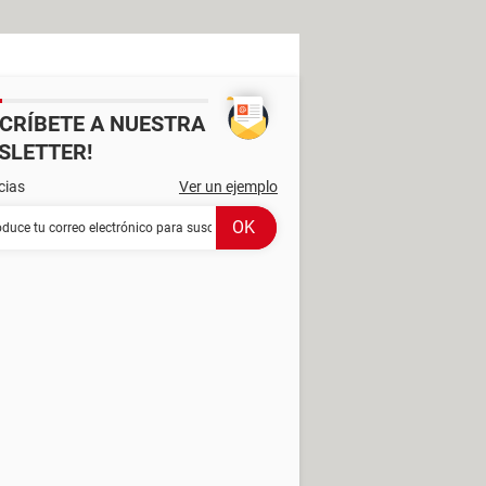
SCRÍBETE A NUESTRA
SLETTER!
cias
Ver un ejemplo