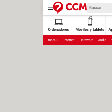
Ordenadores
Móviles y tablets
Ap
macOS
Internet
Hardware
Audio