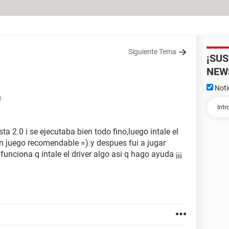
Siguiente Tema
¡SU
NEW
Noti
1
a 2.0 i se ejecutaba bien todo fino,luego intale el
n juego recomendable =).y despues fui a jugar
funciona q intale el driver algo asi q hago ayuda ¡¡¡