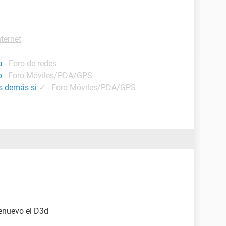
nternet
a
-
Foro de redes
p
-
Foro Móviles/PDA/GPS
os demás si
✓
-
Foro Móviles/PDA/GPS
denuevo el D3d