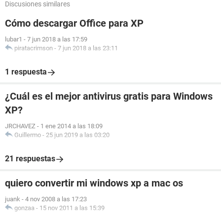
Discusiones similares
Cómo descargar Office para XP
lubar1
-
7 jun 2018 a las 17:59
piratacrimson
-
7 jun 2018 a las 23:11
1 respuesta
¿Cuál es el mejor antivirus gratis para Windows
XP?
JRCHAVEZ
-
1 ene 2014 a las 18:09
Guillermo
-
25 jun 2019 a las 03:20
21 respuestas
quiero convertir mi windows xp a mac os
juank
-
4 nov 2008 a las 17:23
gonzaa
-
15 nov 2011 a las 15:39