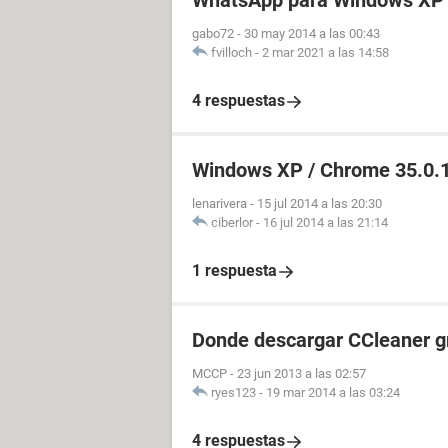
WhatsApp para Windows XP
gabo72
-
30 may 2014 a las 00:43
fvilloch
-
2 mar 2021 a las 14:58
4 respuestas
Windows XP / Chrome 35.0.
lenarivera
-
15 jul 2014 a las 20:30
ciberlor
-
16 jul 2014 a las 21:14
1 respuesta
Donde descargar CCleaner g
MCCP
-
23 jun 2013 a las 02:57
ryes123
-
19 mar 2014 a las 03:24
4 respuestas