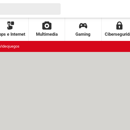
ps e Internet
Multimedia
Gaming
Cibersegurid
Videojuegos