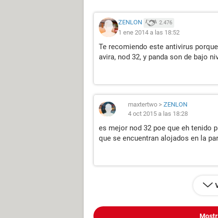
ZENLON
2.476
1 ene 2014 a las 18:52
Te recomiendo este antivirus porqu
avira, nod 32, y panda son de bajo ni
maxtertwo
>
ZENLON
4 oct 2015 a las 18:28
es mejor nod 32 poe que eh tenido
que se encuentran alojados en la par
Mostr