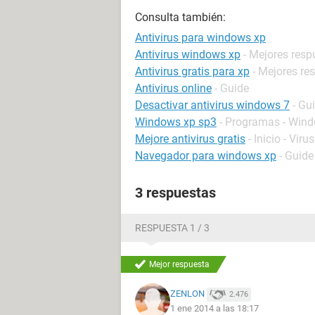
Consulta también:
Antivirus para windows xp
Antivirus windows xp
- Mejores resp
Antivirus gratis para xp
- Mejores re
Antivirus online
- Guide
Desactivar antivirus windows 7
- Gu
Windows xp sp3
- Programas - Win
Mejore antivirus gratis
- Inicio - Virus
Navegador para windows xp
- Guide
3 respuestas
RESPUESTA 1 / 3
Mejor respuesta
ZENLON
2.476
1 ene 2014 a las 18:17