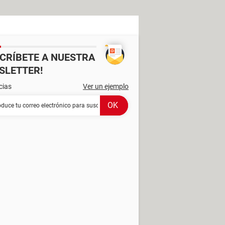
SCRÍBETE A NUESTRA
SLETTER!
cias
Ver un ejemplo