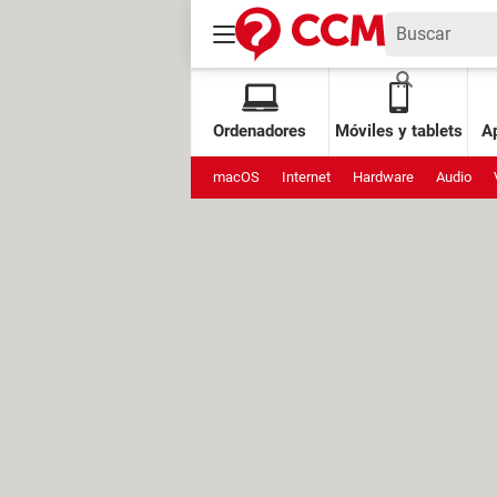
Ordenadores
Móviles y tablets
Ap
macOS
Internet
Hardware
Audio