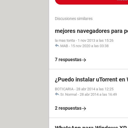
Discusiones similares
mejores navegadores para p
la mas tonta
-
1 nov 2013 a las 15:26
MAB
-
15 nov 2020 a las 03:38
7 respuestas
¿Puedo instalar uTorrent e
BOTICARIA
-
28 abr 2014 a las 12:25
Sr. Normal
-
28 abr 2014 a las 16:49
2 respuestas