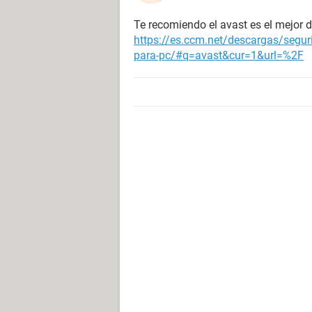
Te recomiendo el avast es el mejor de
https://es.ccm.net/descargas/segur
para-pc/#q=avast&cur=1&url=%2F