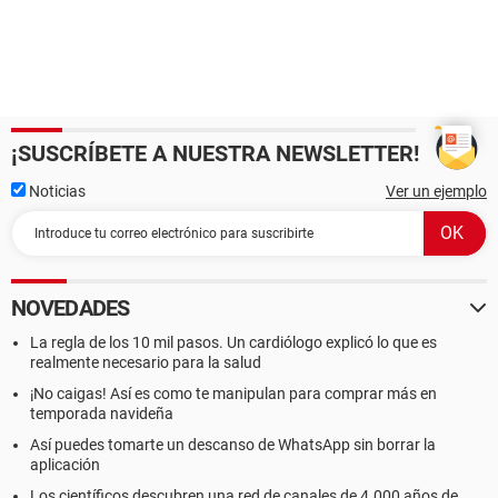
¡SUSCRÍBETE A NUESTRA NEWSLETTER!
Noticias
Ver un ejemplo
NOVEDADES
La regla de los 10 mil pasos. Un cardiólogo explicó lo que es
realmente necesario para la salud
¡No caigas! Así es como te manipulan para comprar más en
temporada navideña
Así puedes tomarte un descanso de WhatsApp sin borrar la
aplicación
Los científicos descubren una red de canales de 4.000 años de