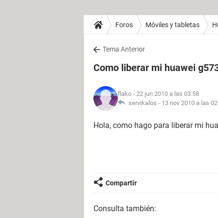
Foros
Móviles y tabletas
H
Tema Anterior
Como liberar mi huawei g57
flako
- 22 jun 2010 a las 03:58
servikalos -
13 nov 2010 a las 02
Hola, como hago para liberar mi hu
Compartir
Consulta también: