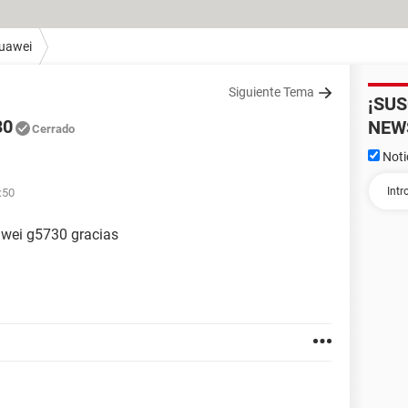
uawei
Siguiente Tema
¡SU
30
NEW
Cerrado
Noti
:50
awei g5730 gracias