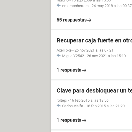
MuChU
-
10 ago 2009 a las 15:00
emersonherrera
-
24 may 2018 a las 00:37
65 respuestas
Recuperar caja fuerte en otr
AxelFoxe
-
26 nov 2021 a las 07:21
MiguelY2542
-
26 nov 2021 a las 15:19
1 respuesta
Clave para desbloquear un t
roltejc
-
16 feb 2015 a las 18:56
Carlos-vialfa
-
16 feb 2015 a las 21:20
1 respuesta