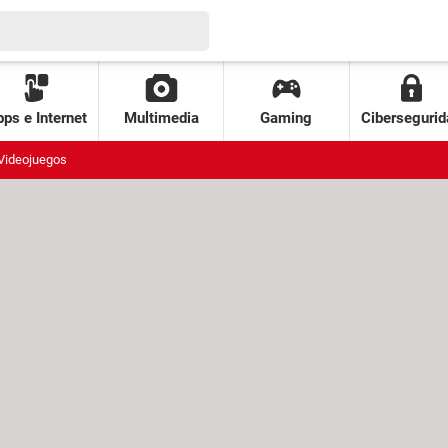
ps e Internet
Multimedia
Gaming
Cibersegurid
Videojuegos