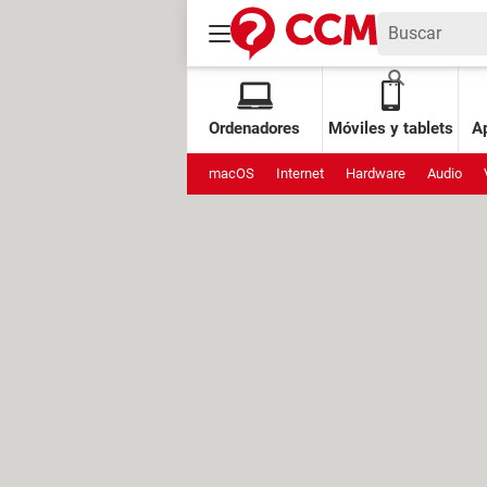
Ordenadores
Móviles y tablets
Ap
macOS
Internet
Hardware
Audio