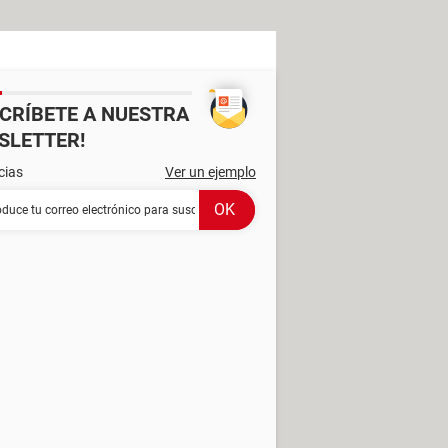
SCRÍBETE A NUESTRA
SLETTER!
cias
Ver un ejemplo