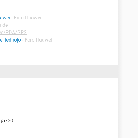
uawei
-
Foro Huawei
uide
les/PDA/GPS
l led rojo
-
Foro Huawei
 g5730