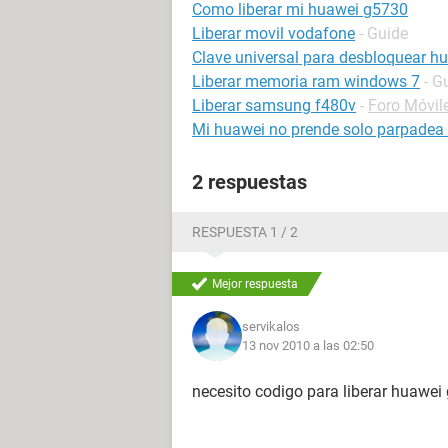
Como liberar mi huawei g5730
Liberar movil vodafone
- Guide
Clave universal para desbloquear h
Liberar memoria ram windows 7
- G
Liberar samsung f480v
-
Foro Móvi
Mi huawei no prende solo parpadea e
2 respuestas
RESPUESTA 1 / 2
Mejor respuesta
servikalos
13 nov 2010 a las 02:50
necesito codigo para liberar huawei