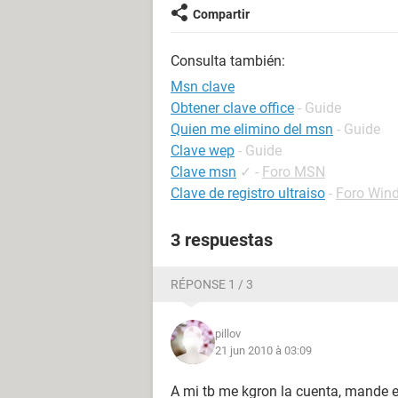
Compartir
Consulta también:
Msn clave
Obtener clave office
- Guide
Quien me elimino del msn
- Guide
Clave wep
- Guide
Clave msn
✓
-
Foro MSN
Clave de registro ultraiso
-
Foro Win
3 respuestas
RÉPONSE 1 / 3
pillov
21 jun 2010 à 03:09
A mi tb me kgron la cuenta, mande e