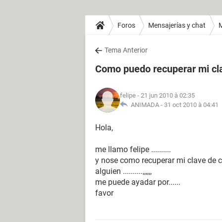
Foros
Mensajerías y chat
Tema Anterior
Como puedo recuperar mi cl
felipe
- 21 jun 2010 à 02:35
ANIMADA -
31 oct 2010 à 04:41
Hola,
me llamo felipe ..........
y nose como recuperar mi clave de con
alguien ..........,,,,,,
me puede ayadar por......
favor