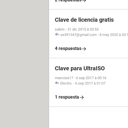
Clave de licencia gratis
sabriv
-
31 dic 2015 à 03:53
se391347@gmail.com
-
8 may 2020 à 03:
4 respuestas
Clave para UltraISO
marcose17
-
6 sep 2017 à 00:16
Electro.
-
6 sep 2017 à 01:07
1 respuesta