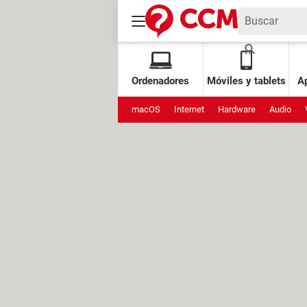
Ordenadores
Móviles y tablets
Ap
macOS
Internet
Hardware
Audio