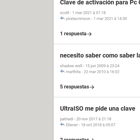
Clave de activación para Pc 
scott
-
1 mar 2021 à 01:18
piratacrimson
-
1 mar 2021 à 14:30
1 respuesta
necesito saber como saber l
shadow well
-
15 jun 2009 à 23:24
marthita
-
22 mar 2010 à 16:02
5 respuestas
UltraISO me pide una clave
patriadi
-
20 nov 2017 à 21:18
Eliener
-
18 oct 2018 à 05:07
2 respuestas