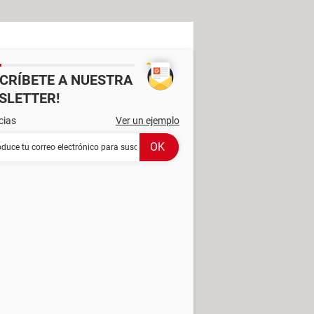
SCRÍBETE A NUESTRA
SLETTER!
cias
Ver un ejemplo