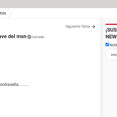
MSN
Siguiente Tema
¡SU
ave del msn
NEW
Cerrado
Noti
traseña..........