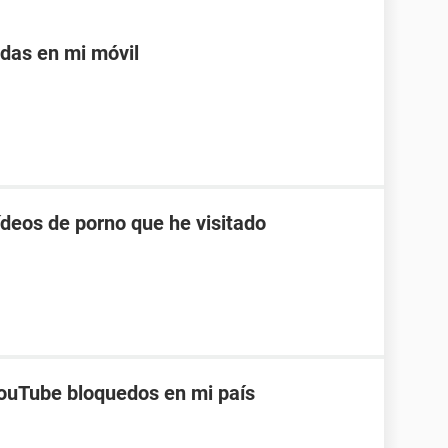
adas en mi móvil
ídeos de porno que he visitado
ouTube bloquedos en mi país