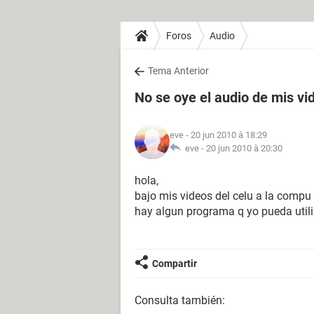
Foros
Audio
Tema Anterior
No se oye el audio de mis vi
eve
- 20 jun 2010 à 18:29
eve -
20 jun 2010 à 20:30
hola,
bajo mis videos del celu a la compu 
hay algun programa q yo pueda utiliz
Compartir
Consulta también: