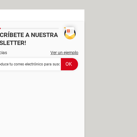
SCRÍBETE A NUESTRA
SLETTER!
cias
Ver un ejemplo