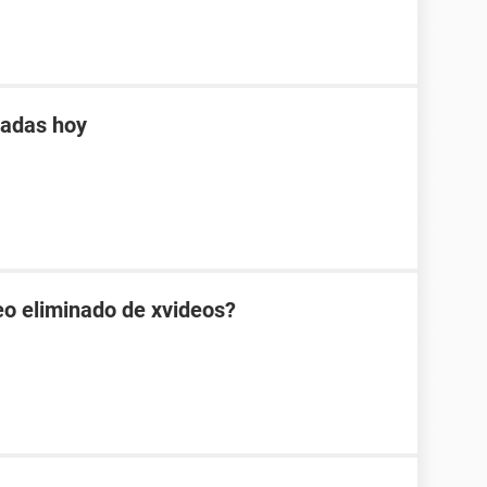
tadas hoy
eo eliminado de xvideos?