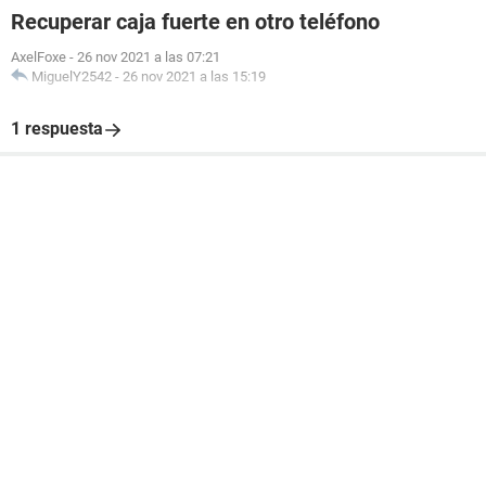
Recuperar caja fuerte en otro teléfono
AxelFoxe
-
26 nov 2021 a las 07:21
MiguelY2542
-
26 nov 2021 a las 15:19
1 respuesta