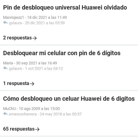
Pin de desbloqueo universal Huawei olvidado
Manriqiezz1
-
18 dic 2021 a las 11:49
gslaura
-
20 dic 2021 a las 03:59
2 respuestas
Desbloquear mi celular con pin de 6 dígitos
Maria
-
30 sep 2021 a las 16:49
gslaura
-
1 oct 2021 a las 04:12
1 respuesta
Cómo desbloqueo un celuar Huawei de 6 digitos
MuChU
-
10 ago 2009 a las 15:00
emersonherrera
-
24 may 2018 a las 00:37
65 respuestas