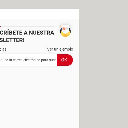
SCRÍBETE A NUESTRA
SLETTER!
cias
Ver un ejemplo