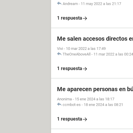
Andream
-
11 may 2022 a las 21:17
1 respuesta
Me salen accesos directos e
Vivi
-
10 mar 2022 a las 17:49
TheOneAboveAll
-
11 mar 2022 a las 00:2
1 respuesta
Me aparecen personas en bú
Anonima
-
15 ene 2024 a las 18:17
ccmbot-es
-
18 ene 2024 a las 08:21
1 respuesta