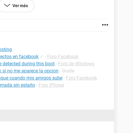
Ver más
for security reasons in
y/libraries/joomla/session/session.php on line
l es su significado gracias por su ayuda
osting
rectos en facebook
✓
-
Foro Facebook
 detected during this boot
-
Foro de Windows
 si no me aparece la opcion
- Guide
esque cuando mis amigos sube
-
Foro Facebook
amada sin estarlo
-
Foro iPhone