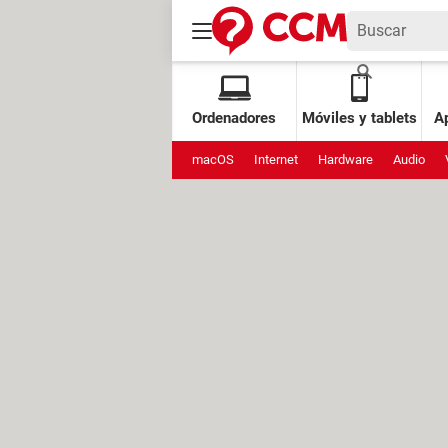
Ordenadores
Móviles y tablets
Ap
macOS
Internet
Hardware
Audio