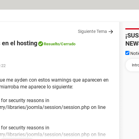
Siguiente Tema
¡SU
en el hosting
NEW
Resuelto
/Cerrado
Noti
9:22
que me ayden con estos warnings que aparecen en
miarroba me aparece lo siguiente:
for security reasons in
y/libraries/joomla/session/session.php on line
for security reasons in
y/libraries/joomla/session/session.php on line