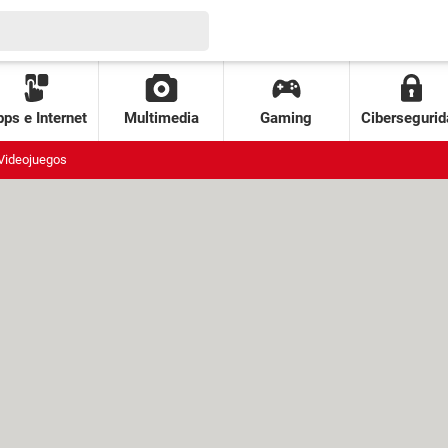
ps e Internet
Multimedia
Gaming
Cibersegurid
Videojuegos