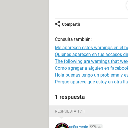
105
Warning: ini_set() has been disabled 
/home/webcindario/l/a/lawebdelharr
Compartir
688
Consulta también:
quisiera poder quitarlos y saber cua
Me aparecen estos warnings en el h
Quienes aparecen en tus accesos di
The following are warnings that were
Como agregar a alguien en facebook
Hola buenas tengo un problema y 
Porque aparece que estoy en otra ll
1 respuesta
RESPUESTA 1 / 1
señor verde
32