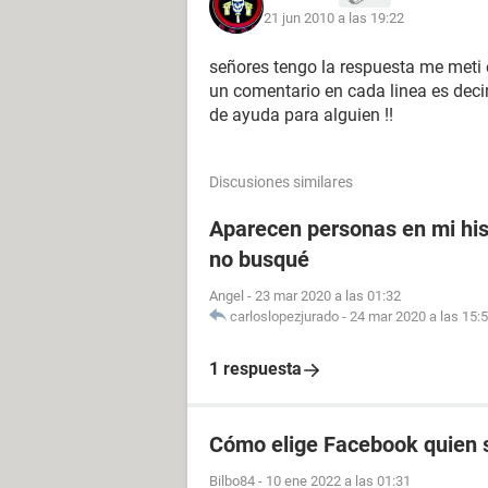
21 jun 2010 a las 19:22
señores tengo la respuesta me meti 
un comentario en cada linea es decir
de ayuda para alguien !!
Discusiones similares
Aparecen personas en mi his
no busqué
Angel
-
23 mar 2020 a las 01:32
carloslopezjurado
-
24 mar 2020 a las 15:
1 respuesta
Cómo elige Facebook quien s
Bilbo84
-
10 ene 2022 a las 01:31