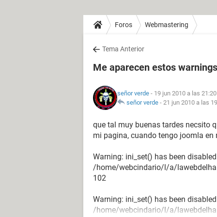
Foros
Webmastering
Tema Anterior
Me aparecen estos warnings 
señor verde
- 19 jun 2010 a las 21:20
señor verde
-
21 jun 2010 a las 1
que tal muy buenas tardes necsito 
mi pagina, cuando tengo joomla en 
Warning: ini_set() has been disabled 
/home/webcindario/l/a/lawebdelharr
102
Warning: ini_set() has been disabled 
/home/webcindario/l/a/lawebdelharr