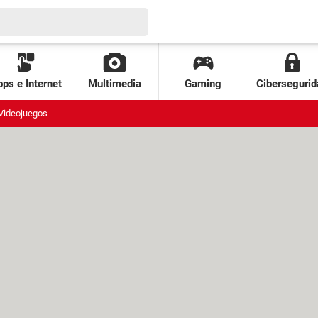
ps e Internet
Multimedia
Gaming
Cibersegurid
Videojuegos