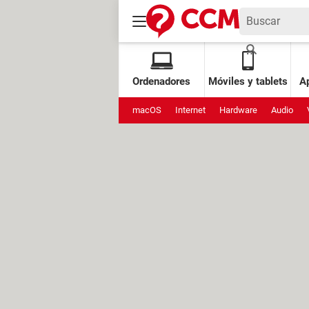
Ordenadores
Móviles y tablets
Ap
macOS
Internet
Hardware
Audio