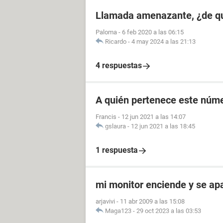
Llamada amenazante, ¿de q
Paloma
-
6 feb 2020 a las 06:15
Ricardo
-
4 may 2024 a las 21:13
4 respuestas
A quién pertenece este núm
Francis
-
12 jun 2021 a las 14:07
gslaura
-
12 jun 2021 a las 18:45
1 respuesta
mi monitor enciende y se a
arjavivi
-
11 abr 2009 a las 15:08
Maga123
-
29 oct 2023 a las 03:53