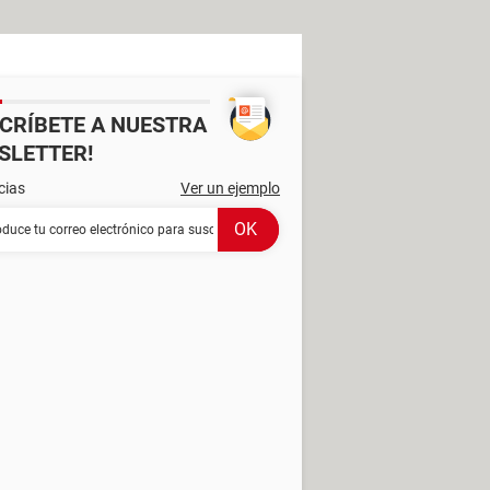
SCRÍBETE A NUESTRA
SLETTER!
cias
Ver un ejemplo