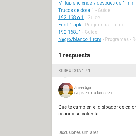
Mi lap enciende y despues de 1 min
Trucos de dota 1
- Guide
192.168.o.1
- Guide
Fnaf 1 apk
- Programas - Terror
192.168..1
- Guide
Negro/blanco 1 rom
- Programas - R
1 respuesta
RESPUESTA 1 / 1
Jinvestiga
19 jun 2010 a las 00:41
Que te cambien el disipador de calo
cuando se calienta.
Discusiones similares