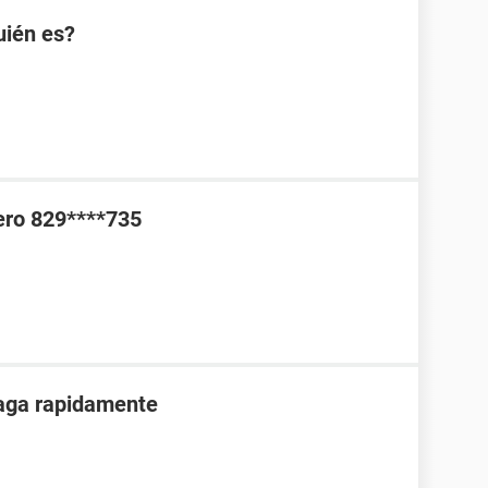
uién es?
ero 829****735
paga rapidamente