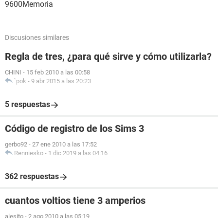
9600Memoria
Discusiones similares
Regla de tres, ¿para qué sirve y cómo utilizarla?
CHINI
-
15 feb 2010 a las 00:58
`pok
-
9 abr 2015 a las 20:23
5 respuestas
Código de registro de los Sims 3
gerbo92
-
27 ene 2010 a las 17:52
Renniesko
-
1 dic 2019 a las 04:16
362 respuestas
cuantos voltios tiene 3 amperios
alesito
-
2 ago 2010 a las 05:19