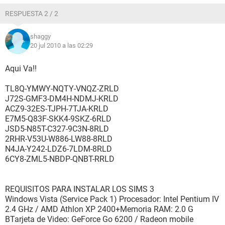
RESPUESTA 2 / 2
shaggy
20 jul 2010 a las 02:29
Aqui Va!!
TL8Q-YMWY-NQTY-VNQZ-ZRLD
J72S-GMF3-DM4H-NDMJ-KRLD
ACZ9-32ES-TJPH-7TJA-KRLD
E7M5-Q83F-SKK4-9SKZ-6RLD
JSD5-N85T-C327-9C3N-8RLD
2RHR-V53U-W886-LW88-8RLD
N4JA-Y242-LDZ6-7LDM-8RLD
6CY8-ZML5-NBDP-QNBT-RRLD
REQUISITOS PARA INSTALAR LOS SIMS 3
Windows Vista (Service Pack 1) Procesador: Intel Pentium IV
2.4 GHz / AMD Athlon XP 2400+Memoria RAM: 2.0 G
BTarjeta de Video: GeForce Go 6200 / Radeon mobile