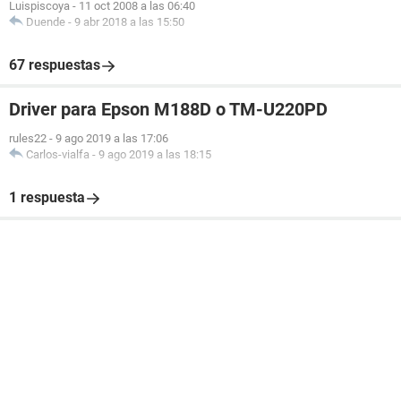
Luispiscoya
-
11 oct 2008 a las 06:40
Duende
-
9 abr 2018 a las 15:50
67 respuestas
Driver para Epson M188D o TM-U220PD
rules22
-
9 ago 2019 a las 17:06
Carlos-vialfa
-
9 ago 2019 a las 18:15
1 respuesta