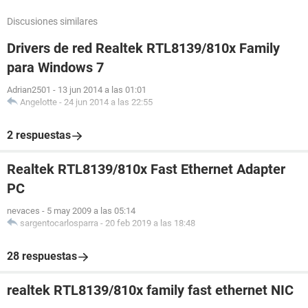
Discusiones similares
Drivers de red Realtek RTL8139/810x Family
para Windows 7
Adrian2501
-
13 jun 2014 a las 01:01
Angelotte
-
24 jun 2014 a las 22:55
2 respuestas
Realtek RTL8139/810x Fast Ethernet Adapter
PC
nevaces
-
5 may 2009 a las 05:14
sargentocarlosparra
-
20 feb 2019 a las 18:48
28 respuestas
realtek RTL8139/810x family fast ethernet NIC